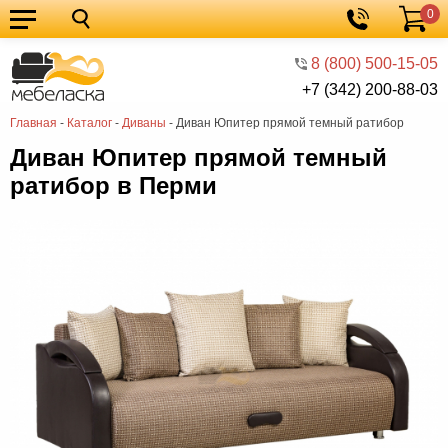
0
Кухонные
Корзина
гарнитуры
Мебель
8 (800) 500-15-05
+7 (342) 200-88-03
для
Мебель
Главная
-
Каталог
-
Диваны
-
Диван Юпитер прямой темный ратибор
кухни
для
Кровати
Диван Юпитер прямой темный
спальни
Шкафы
ратибор в Перми
Диваны
Мягкая
мебель
Детская
мебель
Мебель
в
Мебель
гостиную
для
Столы
прихожей
Комоды