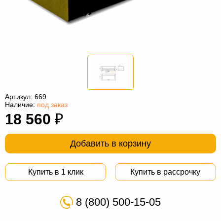
Офисная
мебель
Столы
под
Мебель
компьютер
для
Мебель
ванной
трансформер
Матрасы
Кресла-
Артикул:
669
Наличие:
под заказ
мешки
Мебель
18 560
₽
из
Садовая
Добавить в корзину
ротанга
мебель
Косметологическое
оборудование
Купить в 1 клик
Купить в рассрочку
8 (800) 500-15-05