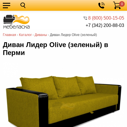
0
Кухонные
Корзина
гарнитуры
Мебель
8 (800) 500-15-05
+7 (342) 200-88-03
для
Мебель
Главная
-
Каталог
-
Диваны
-
Диван Лидер Olive (зеленый)
кухни
для
Кровати
Диван Лидер Olive (зеленый) в
спальни
Шкафы
Перми
Диваны
Мягкая
мебель
Детская
мебель
Мебель
в
Мебель
гостиную
для
Столы
прихожей
Комоды