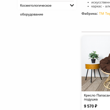
искусствен
Косметологическое
каркас - а
Фабрика:
ТМ Те
оборудование
Кресло Папасан
подушка
9 570 ₽