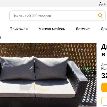
Дост
Прихожая
Мягкая мебель
Детские
Дл
й
Д
в
Арт
На
3