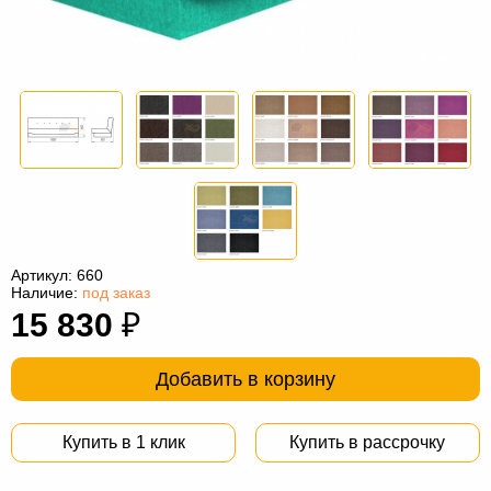
Офисная
мебель
Столы
под
Мебель
компьютер
для
Мебель
ванной
трансформер
Матрасы
Кресла-
мешки
Мебель
Артикул:
660
из
Садовая
Наличие:
под заказ
15 830
₽
ротанга
мебель
Косметологическое
оборудование
Добавить в корзину
Купить в 1 клик
Купить в рассрочку