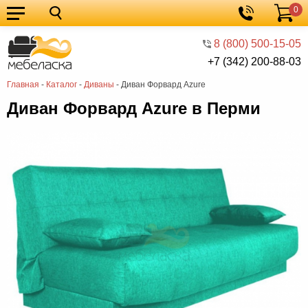
0
Кухонные
Корзина
гарнитуры
Мебель
8 (800) 500-15-05
+7 (342) 200-88-03
для
Мебель
Главная
-
Каталог
-
Диваны
-
Диван Форвард Azure
кухни
для
Кровати
Диван Форвард Azure в Перми
спальни
Шкафы
Диваны
Мягкая
мебель
Детская
мебель
Мебель
в
Мебель
гостиную
для
Столы
прихожей
Комоды