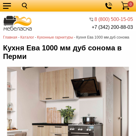
0
Кухонные
Корзина
гарнитуры
Мебель
8 (800) 500-15-05
+7 (342) 200-88-03
для
Мебель
Главная
-
Каталог
-
Кухонные гарнитуры
-
Кухня Ева 1000 мм дуб сонома
кухни
для
Кровати
Кухня Ева 1000 мм дуб сонома в
спальни
Шкафы
Перми
Диваны
Мягкая
мебель
Детская
мебель
Мебель
в
Мебель
гостиную
для
Столы
прихожей
Комоды