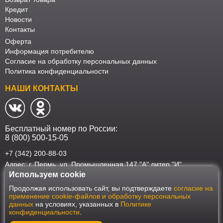
Кредит
Новости
Контакты
Оферта
Информация потребителю
Согласие на обработку персональных данных
Политика конфиденциальности
НАШИ КОНТАКТЫ
Бесплатный номер по России:
8 (800) 500-15-05
+7 (342) 200-88-03
Адрес: г. Пермь, ул. Промышленная 147 "А" литер "И"
Используем cookie
Наш интернет-магазин работает в соответствии с требованиями
Продолжая использовать сайт, вы подтверждаете
согласие на
Федерального закона от 27 июля 2006 года №152-ФЗ "О персональных
применение cookie-файлов и обработку персональных
данных". Оформить заказ на сайте Мебеласка возможно только при
данных
на условиях, указанных в
Политике
наличии согласия на обработку Ваших персональных данных. Для
конфиденциальности
.
улучшения работы сайта и его взаимодействия с пользователями мы
используем файлы cookie. Продолжая пользоваться сайтом, вы