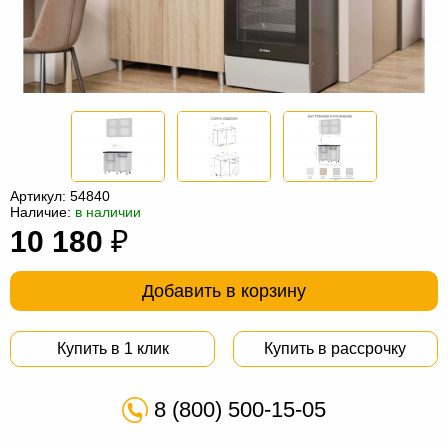
Офисная
мебель
Столы
под
Мебель
компьютер
для
Мебель
ванной
трансформер
Матрасы
Кресла-
Артикул:
54840
Наличие:
в наличии
мешки
Мебель
10 180
₽
из
Садовая
Добавить в корзину
ротанга
мебель
Косметологическое
оборудование
Купить в 1 клик
Купить в рассрочку
8 (800) 500-15-05